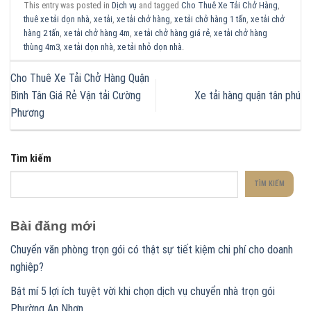
This entry was posted in
Dịch vụ
and tagged
Cho Thuê Xe Tải Chở Hàng
,
thuê xe tải dọn nhà
,
xe tải
,
xe tải chở hàng
,
xe tải chở hàng 1 tấn
,
xe tải chở
hàng 2 tấn
,
xe tải chở hàng 4m
,
xe tải chở hàng giá rẻ
,
xe tải chở hàng
thùng 4m3
,
xe tải dọn nhà
,
xe tải nhỏ dọn nhà
.
Cho Thuê Xe Tải Chở Hàng Quận
Bình Tân Giá Rẻ Vận tải Cường
Xe tải hàng quận tân phú
Phương
Tìm kiếm
TÌM KIẾM
Bài đăng mới
Chuyển văn phòng trọn gói có thật sự tiết kiệm chi phí cho doanh
nghiệp?
Bật mí 5 lợi ích tuyệt vời khi chọn dịch vụ chuyển nhà trọn gói
Phường An Nhơn