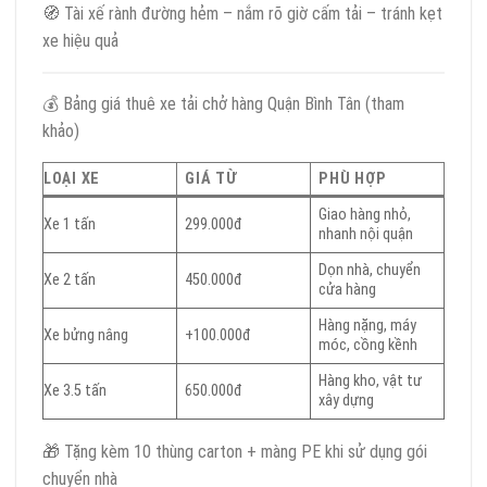
🧭 Tài xế rành đường hẻm – nắm rõ giờ cấm tải – tránh kẹt
xe hiệu quả
💰 Bảng giá thuê xe tải chở hàng Quận Bình Tân (tham
khảo)
LOẠI XE
GIÁ TỪ
PHÙ HỢP
Giao hàng nhỏ,
Xe 1 tấn
299.000đ
nhanh nội quận
Dọn nhà, chuyển
Xe 2 tấn
450.000đ
cửa hàng
Hàng nặng, máy
Xe bửng nâng
+100.000đ
móc, cồng kềnh
Hàng kho, vật tư
Xe 3.5 tấn
650.000đ
xây dựng
🎁 Tặng kèm 10 thùng carton + màng PE khi sử dụng gói
chuyển nhà