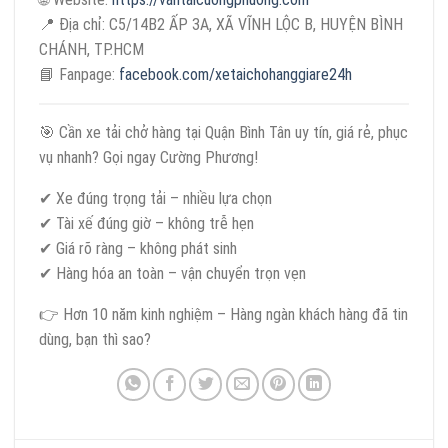
📍 Địa chỉ: C5/14B2 ẤP 3A, XÃ VĨNH LỘC B, HUYỆN BÌNH
CHÁNH, TP.HCM
📘 Fanpage:
facebook.com/xetaichohanggiare24h
🎯 Cần xe tải chở hàng tại Quận Bình Tân uy tín, giá rẻ, phục
vụ nhanh? Gọi ngay Cường Phương!
✔ Xe đúng trọng tải – nhiều lựa chọn
✔ Tài xế đúng giờ – không trễ hẹn
✔ Giá rõ ràng – không phát sinh
✔ Hàng hóa an toàn – vận chuyển trọn vẹn
👉 Hơn 10 năm kinh nghiệm – Hàng ngàn khách hàng đã tin
dùng, bạn thì sao?