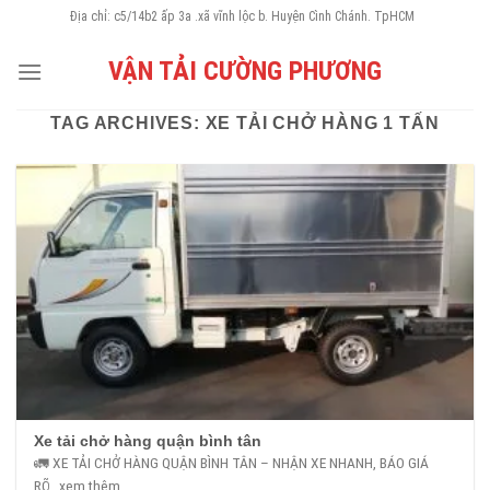
Skip
Địa chỉ: c5/14b2 ấp 3a .xã vĩnh lộc b. Huyện Cình Chánh. TpHCM
to
VẬN TẢI CƯỜNG PHƯƠNG
content
TAG ARCHIVES:
XE TẢI CHỞ HÀNG 1 TẤN
Xe tải chở hàng quận bình tân
🚛 XE TẢI CHỞ HÀNG QUẬN BÌNH TÂN – NHẬN XE NHANH, BÁO GIÁ
RÕ...xem thêm