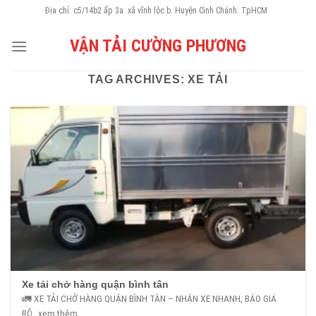
Skip
Địa chỉ: c5/14b2 ấp 3a .xã vĩnh lộc b. Huyện Cình Chánh. TpHCM
to
VẬN TẢI CƯỜNG PHƯƠNG
content
TAG ARCHIVES:
XE TẢI
Xe tải chở hàng quận bình tân
🚛 XE TẢI CHỞ HÀNG QUẬN BÌNH TÂN – NHẬN XE NHANH, BÁO GIÁ
RÕ...xem thêm