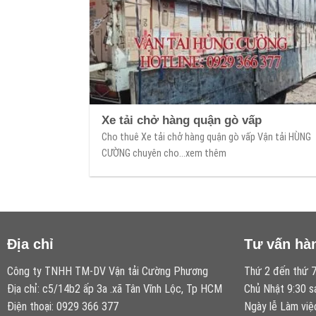
Xe tải chở hàng quận gò vấp
Cho thuê Xe tải chở hàng quận gò vấp Vận tải HÙNG
CƯỜNG chuyên cho...xem thêm
Địa chỉ
Tư vấn hà
Công ty TNHH TM-DV Vận tải Cường Phương
Thứ 2 đến thứ 7
Địa chỉ: c5/14b2 ấp 3a .xã Tân Vĩnh Lộc, Tp HCM
Chủ Nhật 9:30 s
Điện thoại: 0929 366 377
Ngày lễ Làm việ