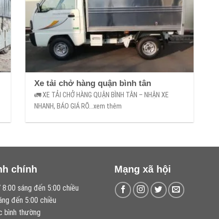
Xe tải chở hàng quận bình tân
🚛 XE TẢI CHỞ HÀNG QUẬN BÌNH TÂN – NHẬN XE
NHANH, BÁO GIÁ RÕ...xem thêm
nh chính
Mạng xã hội
 8:00 sáng đến 5:00 chiều
áng đến 5:00 chiều
c bình thường