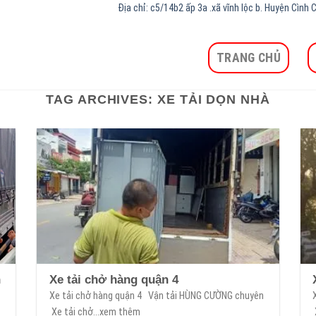
Địa chỉ: c5/14b2 ấp 3a .xã vĩnh lộc b. Huyện Cìn
TRANG CHỦ
TAG ARCHIVES:
XE TẢI DỌN NHÀ
n
Xe tải chở hàng quận 4
Xe tải chở hàng quận 4 Vận tải HÙNG CƯỜNG chuyên
Xe tải chở...xem thêm