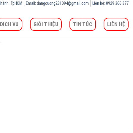
h Chánh. TpHCM
Email: dangcuong281094@gmail.com
Liên hệ: 0929 366 377
DỊCH VỤ
GIỚI THIỆU
TIN TỨC
LIÊN HỆ
3