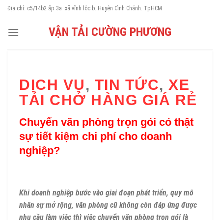
Skip
Địa chỉ: c5/14b2 ấp 3a .xã vĩnh lộc b. Huyện Cình Chánh. TpHCM
to
VẬN TẢI CƯỜNG PHƯƠNG
content
DỊCH VỤ
,
TIN TỨC
,
XE
TẢI CHỞ HÀNG GIÁ RẺ
Chuyển văn phòng trọn gói có thật
sự tiết kiệm chi phí cho doanh
nghiệp?
Khi doanh nghiệp bước vào giai đoạn phát triển, quy mô
nhân sự mở rộng, văn phòng cũ không còn đáp ứng được
nhu cầu làm việc thì việc chuyển văn phòng trọn gói là