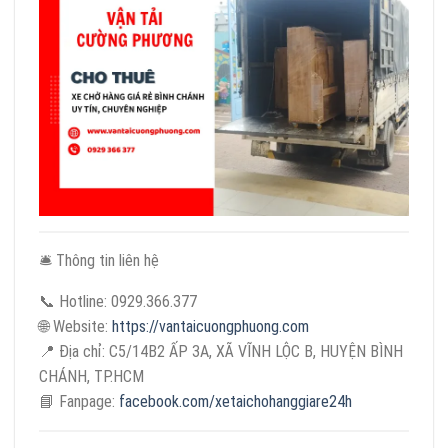
🛎 Thông tin liên hệ
📞 Hotline: 0929.366.377
🌐 Website:
https://vantaicuongphuong.com
📍 Địa chỉ: C5/14B2 ẤP 3A, XÃ VĨNH LỘC B, HUYỆN BÌNH
CHÁNH, TP.HCM
📘 Fanpage:
facebook.com/xetaichohanggiare24h