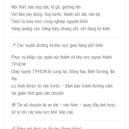
Nội thất: bàn họp dài, tủ gỗ, giường lớn
Vật liệu xây dựng: ống nước, thanh sắt dài, ván ép
Thiết bị máy móc công nghiệp nguyên khối
Hàng quảng cáo: bảng hiệu, khung sắt, vật dụng sự kiện
📍 Các tuyến đường và khu vực giao hàng phổ biến
Phục vụ khắp các quận nội thành và khu vực ngoại thành
TP.HCM
Chạy tuyến TPHCM đi Long An, Đồng Nai, Bình Dương, Bà
Rịa
Lộ trình được tư vấn trước – đảm bảo tránh đường cấm
tải, giảm thời gian vận chuyển
🧭 Tài xế chuyên lái xe dài – vào hẻm – quay đầu linh hoạt,
xử lý tốt các khu vực khó tiếp cận
💰 Bảng giá thuê xe tải 6m (tham khảo)