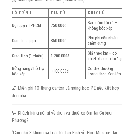
LỘ TRÌNH
GIÁ TỪ
GHI CHÚ
Bao gồm tài xế –
Nội quận TP.HCM
750.000đ
không bốc xếp
Phụ phí nếu nhiều
Giao liên quận
850.000đ
điểm dừng
Giá theo km – có
Giao tỉnh (1 chiều)
1.200.000đ
chiết khấu số lượng
Bửng nâng / hỗ trợ
Có thể thương
+100.000đ
bốc xếp
lượng theo đơn lớn
🎁 Miễn phí 10 thùng carton và màng bọc PE nếu kết hợp
dọn nhà
💬 Khách hàng nói gì về dịch vụ thuê xe 6m tại Cường
Phương?
“Cần chở 8 khung sắt dài từ Tân Bình về Hóc Môn, xe dài