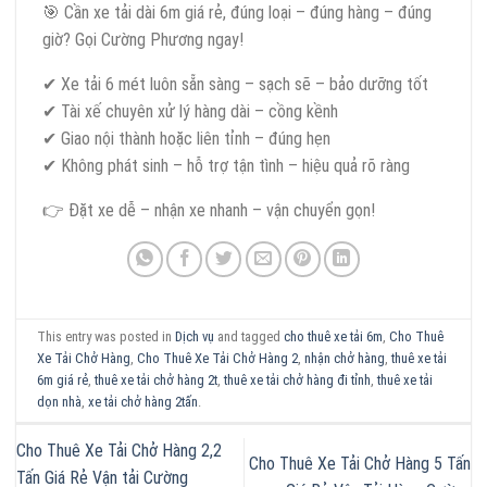
🎯 Cần xe tải dài 6m giá rẻ, đúng loại – đúng hàng – đúng
giờ? Gọi Cường Phương ngay!
✔ Xe tải 6 mét luôn sẵn sàng – sạch sẽ – bảo dưỡng tốt
✔ Tài xế chuyên xử lý hàng dài – cồng kềnh
✔ Giao nội thành hoặc liên tỉnh – đúng hẹn
✔ Không phát sinh – hỗ trợ tận tình – hiệu quả rõ ràng
👉 Đặt xe dễ – nhận xe nhanh – vận chuyển gọn!
This entry was posted in
Dịch vụ
and tagged
cho thuê xe tải 6m
,
Cho Thuê
Xe Tải Chở Hàng
,
Cho Thuê Xe Tải Chở Hàng 2
,
nhận chở hàng
,
thuê xe tải
6m giá rẻ
,
thuê xe tải chở hàng 2t
,
thuê xe tải chở hàng đi tỉnh
,
thuê xe tải
dọn nhà
,
xe tải chở hàng 2tấn
.
Cho Thuê Xe Tải Chở Hàng 2,2
Cho Thuê Xe Tải Chở Hàng 5 Tấn
Tấn Giá Rẻ Vận tải Cường