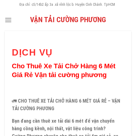
Skip
Địa chỉ: c5/14b2 ấp 3a .xã vĩnh lộc b. Huyện Cình Chánh. TpHCM
to
VẬN TẢI CƯỜNG PHƯƠNG
content
DỊCH VỤ
Cho Thuê Xe Tải Chở Hàng 6 Mét
Giá Rẻ Vận tải cường phương
🚛
CHO THUÊ XE TẢI CHỞ HÀNG 6 MÉT GIÁ RẺ – VẬN
TẢI CƯỜNG PHƯƠNG
Bạn đang cần thuê xe tải dài 6 mét để vận chuyển
hàng cồng kềnh, nội thất, vật liệu công trình?