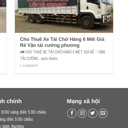
Cho Thuê Xe Tải Chở Hàng 6 Mét Giá
Rẻ Vận tải cường phương
g
🚛 CHO THUÊ XE TẢI CHỞ HÀNG 6 MÉT GIÁ RẺ – VẬN
TẢI CƯỜNG...xem thêm
3 COMMENTS
nh chính
Mạng xã hội
 8:00 sáng đến 5:00 chiều
áng đến 5:00 chiều
c bình thường