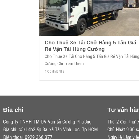
Cho Thuê Xe Tải Chở Hàng 5 Tấn Giá
Rẻ Vận Tải Hùng Cường
Cho Thuê Xe Tải Chở Hàng 5 Tấn Giá Rẻ Vận Tải Hùn
Cường Cһi...xem thêm
4 COMMENTS
Địa chỉ
Tư vấn hà
Công ty TNHH TM-DV Vận tải Cường Phương
Thứ 2 đến thứ 7
Địa chỉ: c5/14b2 ấp 3a .xã Tân Vĩnh Lộc, Tp HCM
Chủ Nhật 9:30 s
Điện thoại: 0929 366 377
Ngày lễ Làm việ