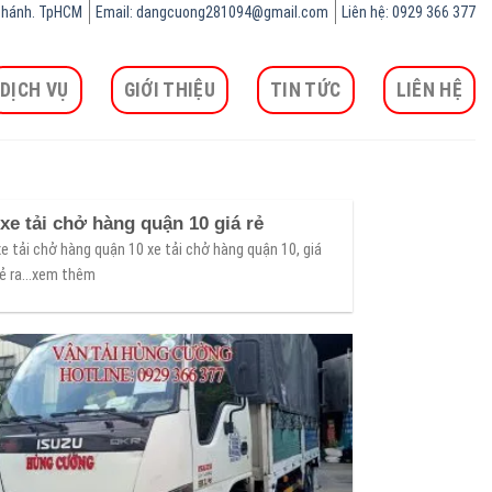
h Chánh. TpHCM
Email: dangcuong281094@gmail.com
Liên hệ: 0929 366 377
DỊCH VỤ
GIỚI THIỆU
TIN TỨC
LIÊN HỆ
xe tải chở hàng quận 10 giá rẻ
xe tải chở hàng quận 10 xe tải chở hàng quận 10, giá
rẻ ra...xem thêm