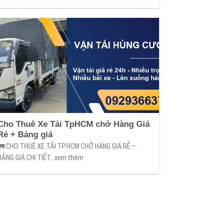
Cho Thuê Xe Tải TpHCM chở Hàng Giá
Rẻ + Bảng giá
🚛 CHO THUÊ XE TẢI TP.HCM CHỞ HÀNG GIÁ RẺ –
BẢNG GIÁ CHI TIẾT...xem thêm