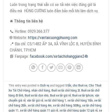
Luôn trong trạng thái sẵn có xe tải nên việc đúng giờ là
điều mà HÙNG CƯỜNG luôn đảm bảo mỗi khi làm dịch vụ.
🛎
Thông tin liên hệ
📞 Hotline: 0929.366.377
🌐 Website:
https://vantaicuongphuong.com
📍 Địa chỉ: C5/14B2 ẤP 3A, XÃ VĨNH LỘC B, HUYỆN BÌNH
CHÁNH, TP.HCM
📘 Fanpage:
facebook.com/xetaichohanggiare24h
This entry was posted in
Dịch vụ
and tagged
5 tấn
,
cho thuê xe
,
Cho Thuê
Xe Tải Chở Hàng
,
nhận chở hàng
,
thuê xe tải chở hàng 2t
,
thuê xe tải chở
hàng đi tỉnh
,
thuê xe tải dọn nhà
,
thuê xe tải giá rẻ
,
thuê xe tải tphcm
,
vận
chuyển giá rẻ
,
vận tải giá rẻ
,
xe tải chở hàng 1
,
xe tải chở hàng 1tấn
,
xe tải
chở hàng 2tấn
,
xe tải chở hàng 4m
,
xe tải chở hàng 500kg
,
xe tải chở hàng
quận 11
,
xe tải chở hàng quận 11 giá rẻ
,
xe tải chở hàng quận 12 giá rẻ
,
xe