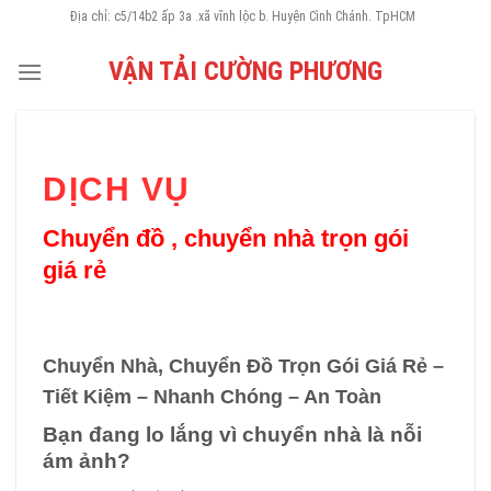
Skip
Địa chỉ: c5/14b2 ấp 3a .xã vĩnh lộc b. Huyện Cình Chánh. TpHCM
to
VẬN TẢI CƯỜNG PHƯƠNG
content
DỊCH VỤ
Chuyển đồ , chuyển nhà trọn gói
giá rẻ
Chuyển Nhà, Chuyển Đồ Trọn Gói Giá Rẻ –
Tiết Kiệm – Nhanh Chóng – An Toàn
Bạn đang lo lắng vì chuyển nhà là nỗi
ám ảnh?