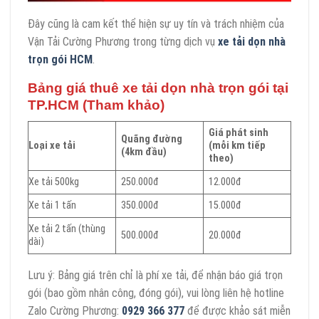
Đây cũng là cam kết thể hiện sự uy tín và trách nhiệm của
Vận Tải Cường Phương trong từng dịch vụ
xe tải dọn nhà
trọn gói HCM
.
Bảng giá thuê xe tải dọn nhà trọn gói tại
TP.HCM (Tham khảo)
Giá phát sinh
Quãng đường
Loại xe tải
(mỗi km tiếp
(4km đầu)
theo)
Xe tải 500kg
250.000đ
12.000đ
Xe tải 1 tấn
350.000đ
15.000đ
Xe tải 2 tấn (thùng
500.000đ
20.000đ
dài)
Lưu ý: Bảng giá trên chỉ là phí xe tải, để nhận báo giá trọn
gói (bao gồm nhân công, đóng gói), vui lòng liên hệ hotline
Zalo Cường Phương:
0929 366 377
để được khảo sát miễn