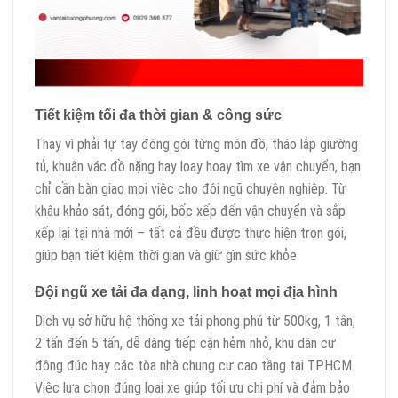
Tiết kiệm tối đa thời gian & công sức
Thay vì phải tự tay đóng gói từng món đồ, tháo lắp giường
tủ, khuân vác đồ nặng hay loay hoay tìm xe vận chuyển, bạn
chỉ cần bàn giao mọi việc cho đội ngũ chuyên nghiệp. Từ
khâu khảo sát, đóng gói, bốc xếp đến vận chuyển và sắp
xếp lại tại nhà mới – tất cả đều được thực hiện trọn gói,
giúp bạn tiết kiệm thời gian và giữ gìn sức khỏe.
Đội ngũ xe tải đa dạng, linh hoạt mọi địa hình
Dịch vụ sở hữu hệ thống xe tải phong phú từ 500kg, 1 tấn,
2 tấn đến 5 tấn, dễ dàng tiếp cận hẻm nhỏ, khu dân cư
đông đúc hay các tòa nhà chung cư cao tầng tại TP.HCM.
Việc lựa chọn đúng loại xe giúp tối ưu chi phí và đảm bảo