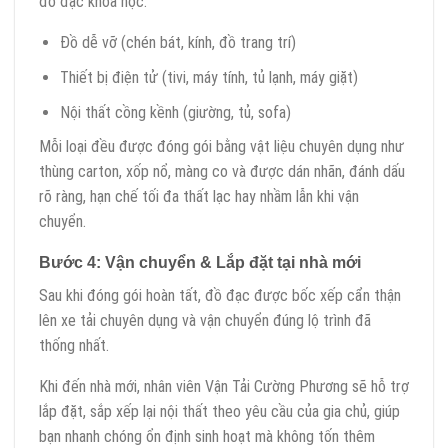
đồ đạc khoa học:
Đồ dễ vỡ (chén bát, kính, đồ trang trí)
Thiết bị điện tử (tivi, máy tính, tủ lạnh, máy giặt)
Nội thất cồng kềnh (giường, tủ, sofa)
Mỗi loại đều được đóng gói bằng vật liệu chuyên dụng như
thùng carton, xốp nổ, màng co và được dán nhãn, đánh dấu
rõ ràng, hạn chế tối đa thất lạc hay nhầm lẫn khi vận
chuyển.
Bước 4: Vận chuyển & Lắp đặt tại nhà mới
Sau khi đóng gói hoàn tất, đồ đạc được bốc xếp cẩn thận
lên xe tải chuyên dụng và vận chuyển đúng lộ trình đã
thống nhất.
Khi đến nhà mới, nhân viên Vận Tải Cường Phương sẽ hỗ trợ
lắp đặt, sắp xếp lại nội thất theo yêu cầu của gia chủ, giúp
bạn nhanh chóng ổn định sinh hoạt mà không tốn thêm