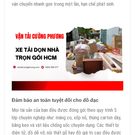
vận chuyển nhanh gọn trong một lần, hạn chế phát sinh.
Đảm bảo an toàn tuyệt đối cho đồ đạc
Mọi tài sản của bạn đều được đóng gói theo quy trình 5
lớp chuyên nghiệp như: màng co, xốp nổ, thùng carton dày,
băng keo và vật liệu chống sốc chuyên dụng. Các thiết bị
điện tử, đồ dễ vỡ, nội thất gỗ hay đồ giá trị cao đều được