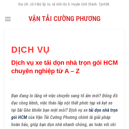
Skip
Địa chỉ: c5/14b2 ấp 3a .xã vĩnh lộc b. Huyện Cình Chánh. TpHCM
to
VẬN TẢI CƯỜNG PHƯƠNG
content
DỊCH VỤ
Dịch vụ xe tải dọn nhà trọn gói HCM
chuyên nghiệp từ A – Z
Bạn đang lo lắng về việc chuyển sang tổ ấm mới? Đống đồ
đạc cồng kềnh, việc tháo lắp nội thất phức tạp và kẹt xe
tại Sài Gòn khiến bạn mệt mỏi? Dịch vụ xe
tải dọn nhà trọn
gói HCM
của Vận Tải Cường Phương chính là giải pháp
hoàn hảo, giúp bạn dọn nhà nhanh chóng, an toàn với chi