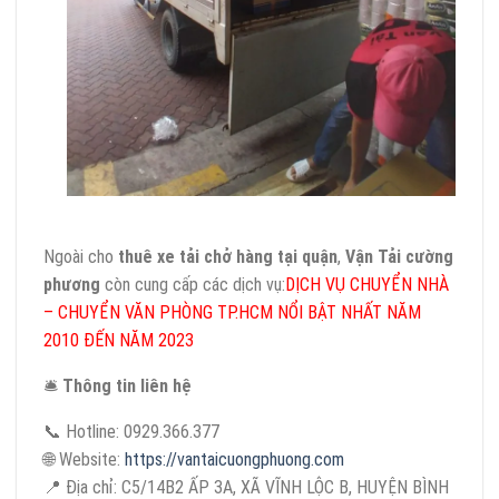
Ngoài cho
thuê xe tải chở hàng tại quận
,
Vận Tải cường
phương
còn cung cấp các dịch vụ:
DỊCH VỤ CHUYỂN NHÀ
– CHUYỂN VĂN PHÒNG TP.HCM NỔI BẬT NHẤT NĂM
2010 ĐẾN NĂM 2023
🛎
Thông tin liên hệ
📞 Hotline: 0929.366.377
🌐 Website:
https://vantaicuongphuong.com
📍 Địa chỉ: C5/14B2 ẤP 3A, XÃ VĨNH LỘC B, HUYỆN BÌNH