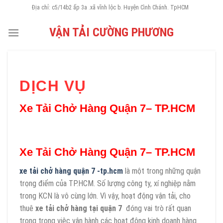
Skip
Địa chỉ: c5/14b2 ấp 3a .xã vĩnh lộc b. Huyện Cình Chánh. TpHCM
to
VẬN TẢI CƯỜNG PHƯƠNG
content
DỊCH VỤ
Xe Tải Chở Hàng Quận 7– TP.HCM
Xe Tải Chở Hàng Quận 7– TP.HCM
xe tải chở hàng quận 7 -tp.hcm
là một trong những quận
trọng điểm của TP.HCM. Số lượng công ty, xí nghiệp nằm
trong KCN là vô cùng lớn. Vì vậy, hoạt động vận tải, cho
thuê
xe tải chở hàng tại quận 7
đóng vai trò rất quan
trọng trong việc vận hành các hoạt động kinh doanh hàng