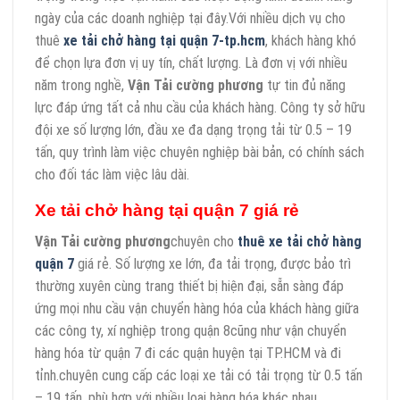
ngày của các doanh nghiệp tại đây.Với nhiều dịch vụ cho
thuê
xe tải chở hàng tại quận 7-tp.hcm
, khách hàng khó
để chọn lựa đơn vị uy tín, chất lượng. Là đơn vị với nhiều
năm trong nghề,
Vận Tải cường phương
tự tin đủ năng
lực đáp ứng tất cả nhu cầu của khách hàng. Công ty sở hữu
đội xe số lượng lớn, đầu xe đa dạng trọng tải từ 0.5 – 19
tấn, quy trình làm việc chuyên nghiệp bài bản, có chính sách
cho đối tác làm việc lâu dài.
Xe tải chở hàng tại quận 7 giá rẻ
Vận Tải cường phương
chuyên cho
thuê xe tải chở hàng
quận 7
giá rẻ. Số lượng xe lớn, đa tải trọng, được bảo trì
thường xuyên cùng trang thiết bị hiện đại, sẵn sàng đáp
ứng mọi nhu cầu vận chuyển hàng hóa của khách hàng giữa
các công ty, xí nghiệp trong quận 8cũng như vận chuyển
hàng hóa từ quận 7 đi các quận huyện tại TP.HCM và đi
tỉnh.chuyên cung cấp các loại xe tải có tải trọng từ 0.5 tấn
– 19 tấn, phù hợp với nhiều loại hàng hóa khác nhau.