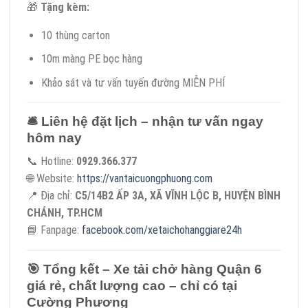
🎁
Tặng kèm:
10 thùng carton
10m màng PE bọc hàng
Khảo sát và tư vấn tuyến đường MIỄN PHÍ
🛎
Liên hệ đặt lịch – nhận tư vấn ngay
hôm nay
📞 Hotline:
0929.366.377
🌐 Website:
https://vantaicuongphuong.com
📍 Địa chỉ:
C5/14B2 ẤP 3A, XÃ VĨNH LỘC B, HUYỆN BÌNH
CHÁNH, TP.HCM
📘 Fanpage:
facebook.com/xetaichohanggiare24h
🎯
Tổng kết – Xe tải chở hàng Quận 6
giá rẻ, chất lượng cao – chỉ có tại
Cường Phương