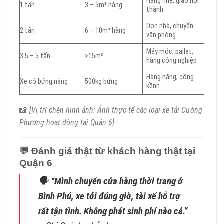
Hàng nhẹ, giao nội
1 tấn
3 – 5m³ hàng
thành
Dọn nhà, chuyển
2 tấn
6 – 10m³ hàng
văn phòng
Máy móc, pallet,
3.5 – 5 tấn
>15m³
hàng công nghiệp
Hàng nặng, cồng
Xe có bửng nâng
500kg bửng
kềnh
📸
[Vị trí chèn hình ảnh: Ảnh thực tế các loại xe tải Cường
Phương hoạt động tại Quận 6]
💬
Đánh giá thật từ khách hàng thật tại
Quận 6
🗣
“Mình chuyển cửa hàng thời trang ở
Bình Phú, xe tới đúng giờ, tài xế hỗ trợ
rất tận tình. Không phát sinh phí nào cả.”