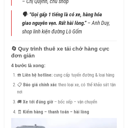
–
Chị Quỳnh, chủ shop
🗣
“Gọi gấp 1 tiếng là có xe, hàng hóa
giao nguyên vẹn. Rất hài lòng.”
–
Anh Duy,
shop linh kiện đường Lò Gốm
🔄
Quy trình thuê xe tải chở hàng cực
đơn giản
4 bước là xong:
☎️
Liên hệ hotline:
cung cấp tuyến đường & loại hàng
📋
Báo giá chính xác
theo loại xe, có thể khảo sát tận
nơi
🚚
Xe tới đúng giờ
– bốc xếp – vận chuyển
🧾
Kiểm hàng – thanh toán – hài lòng