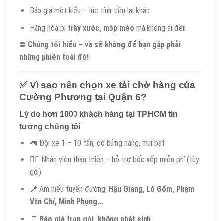
Báo giá một kiểu – lúc tính tiền lại khác
Hàng hóa bị
trầy xước, móp méo
mà không ai đền
⛔
Chúng tôi hiểu – và sẽ không để bạn gặp phải
những phiền toái đó!
✅
Vì sao nên chọn xe tải chở hàng của
Cường Phương tại Quận 6?
Lý do hơn 1000 khách hàng tại TP.HCM tin
tưởng chúng tôi
🚛 Đội xe 1 – 10 tấn, có bửng nâng, mui bạt
👷‍♂️ Nhân viên thân thiện – hỗ trợ bốc xếp miễn phí (tùy
gói)
📍 Am hiểu tuyến đường:
Hậu Giang, Lò Gốm, Phạm
Văn Chí, Minh Phụng…
🧾
Báo giá trọn gói, không phát sinh