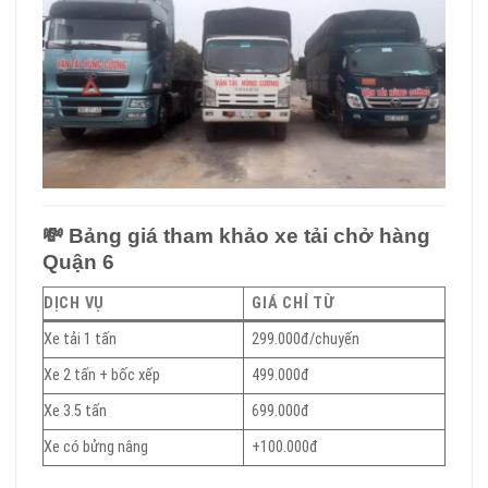
💸
Bảng giá tham khảo xe tải chở hàng
Quận 6
DỊCH VỤ
GIÁ CHỈ TỪ
Xe tải 1 tấn
299.000đ/chuyến
Xe 2 tấn + bốc xếp
499.000đ
Xe 3.5 tấn
699.000đ
Xe có bửng nâng
+100.000đ