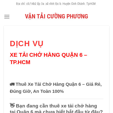
Skip
Địa chỉ: c5/14b2 ấp 3a .xã vĩnh lộc b. Huyện Cình Chánh. TpHCM
to
VẬN TẢI CƯỜNG PHƯƠNG
content
DỊCH VỤ
XE TẢI CHỞ HÀNG QUẬN 6 –
TP.HCM
🚛
Thuê Xe Tải Chở Hàng Quận 6 – Giá Rẻ,
Đúng Giờ, An Toàn 100%
👋
Bạn đang cần thuê xe tải chở hàng
tại Quận 6 mà chưa biết bắt đầu từ đâu?