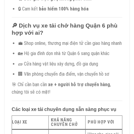
🔒 Cam kết
bảo hiểm 100% hàng hóa
🔎
Dịch vụ xe tải chở hàng Quận 6 phù
hợp với ai?
💼 Shop online, thương mại điện tử cần giao hàng nhanh
🏡 Hộ gia đình dọn nhà từ Quận 6 sang quận khác
🧱 Cửa hàng vật liệu xây dựng, đồ gia dụng
🏢 Văn phòng chuyển địa điểm, vận chuyển hồ sơ
🎯 Chỉ cần bạn cần
xe + người hỗ trợ chuyển hàng
,
chúng tôi sẽ có mặt!
Các loại xe tải chuyên dụng sẵn sàng phục vụ
KHẢ NĂNG
LOẠI XE
PHÙ HỢP VỚI
CHUYÊN CHỞ