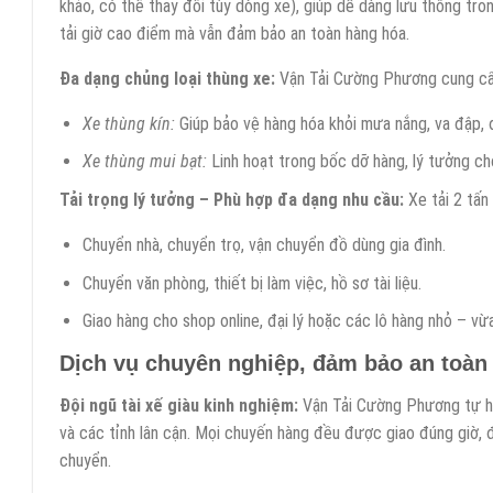
khảo, có thể thay đổi tùy dòng xe), giúp dễ dàng lưu thông t
tải giờ cao điểm mà vẫn đảm bảo an toàn hàng hóa.
Đa dạng chủng loại thùng xe:
Vận Tải Cường Phương cung cấp 
Xe thùng kín:
Giúp bảo vệ hàng hóa khỏi mưa nắng, va đập, đ
Xe thùng mui bạt:
Linh hoạt trong bốc dỡ hàng, lý tưởng c
Tải trọng lý tưởng – Phù hợp đa dạng nhu cầu:
Xe tải 2 tấn
Chuyển nhà, chuyển trọ, vận chuyển đồ dùng gia đình.
Chuyển văn phòng, thiết bị làm việc, hồ sơ tài liệu.
Giao hàng cho shop online, đại lý hoặc các lô hàng nhỏ – vừ
Dịch vụ chuyên nghiệp, đảm bảo an toàn 
Đội ngũ tài xế giàu kinh nghiệm:
Vận Tải Cường Phương tự hà
và các tỉnh lân cận. Mọi chuyến hàng đều được giao đúng giờ, 
chuyển.