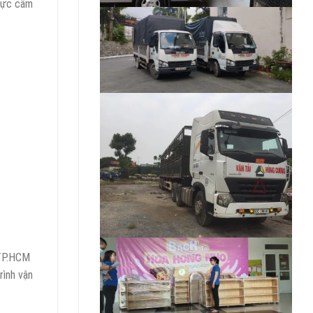
 vực cấm
 TP.HCM
rình vận