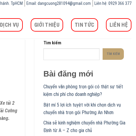
h Chánh. TpHCM
Email: dangcuong281094@gmail.com
Liên hệ: 0929 366 377
DỊCH VỤ
GIỚI THIỆU
TIN TỨC
LIÊN HỆ
Tìm kiếm
TÌM KIẾM
Bài đăng mới
Chuyển văn phòng trọn gói có thật sự tiết
kiệm chi phí cho doanh nghiệp?
Xe tải 2
Bật mí 5 lợi ích tuyệt vời khi chọn dịch vụ
Tải Cường
chuyển nhà trọn gói Phường An Nhơn
hàng.
Chia sẻ kinh nghiệm chuyển nhà Phường Gia
Định từ A – Z cho gia chủ