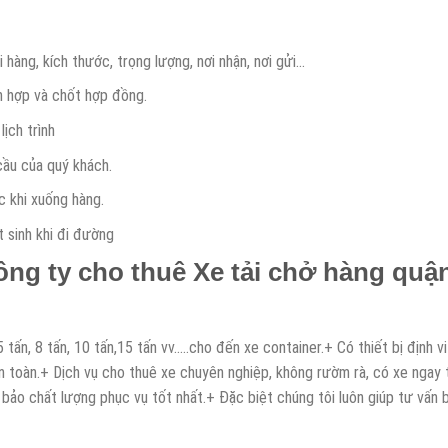
i hàng, kích thước, trọng lượng, nơi nhận, nơi gửi…
ch hợp và chốt hợp đồng.
ịch trình
cầu của quý khách.
c khi xuống hàng.
 sinh khi đi đường
ông ty cho thuê Xe tải chở hàng quậ
 5 tấn, 8 tấn, 10 tấn,15 tấn vv…..cho đến xe container.+ Có thiết bị định 
toàn.+ Dịch vụ cho thuê xe chuyên nghiệp, không rườm rà, có xe ngay t
bảo chất lượng phục vụ tốt nhất.+ Đặc biệt chúng tôi luôn giúp tư vấn 