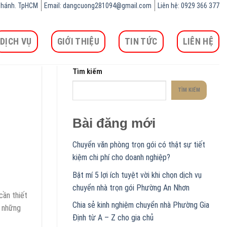
h Chánh. TpHCM
Email: dangcuong281094@gmail.com
Liên hệ: 0929 366 377
DỊCH VỤ
GIỚI THIỆU
TIN TỨC
LIÊN HỆ
Tìm kiếm
TÌM KIẾM
Bài đăng mới
Chuyển văn phòng trọn gói có thật sự tiết
kiệm chi phí cho doanh nghiệp?
Bật mí 5 lợi ích tuyệt vời khi chọn dịch vụ
chuyển nhà trọn gói Phường An Nhơn
cần thiết
Chia sẻ kinh nghiệm chuyển nhà Phường Gia
i những
Định từ A – Z cho gia chủ