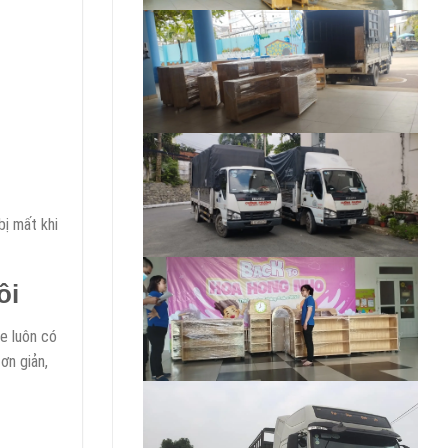
bị mất khi
ôi
Xe luôn có
ơn giản,