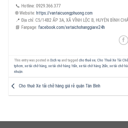
📞 Hotline: 0929.366.377
🌐 Website:
https://vantaicuongphuong.com
📍 Địa chỉ: C5/14B2 ẤP 3A, XÃ VĨNH LỘC B, HUYỆN BÌNH C
📘 Fanpage:
facebook.com/xetaichohanggiare24h
This entry was posted in
Dịch vụ
and tagged
cho thuê xe
,
Cho Thuê Xe Tải Ch
tphcm
,
xe tải chở hàng
,
xe tải chở hàng 1tấn
,
xe tải chở hàng 2tấn
,
xe tải chở hà
nhuận
.
Cho thuê Xe tải chở hàng giá rẻ quận Tân Bình