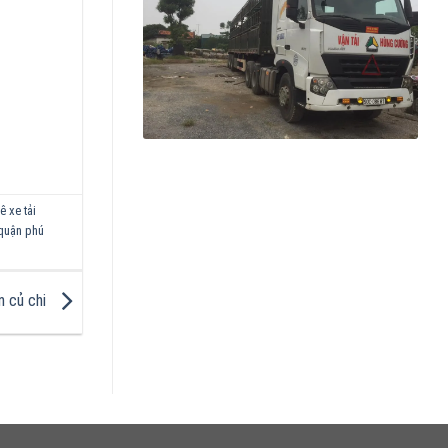
ê xe tải
 quận phú
n củ chi