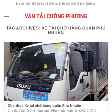
Skip
Địa chỉ: c5/14b2 ấp 3a .xã vĩnh lộc b. Huyện Cình Chánh. TpHCM
to
VẬN TẢI CƯỜNG PHƯƠNG
content
TAG ARCHIVES:
XE TẢI CHỞ HÀNG QUẬN PHÚ
NHUẬN
Cho thuê Xe tải chở hàng quận Phú Nhuận
Cho thuê Xe tải chở hàng quận Phú Nhuận Vận tải HÙNG CƯỜNG