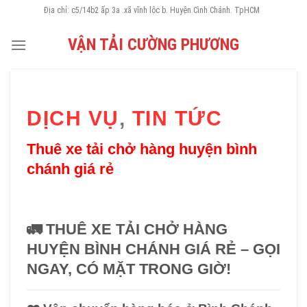
Skip
Địa chỉ: c5/14b2 ấp 3a .xã vĩnh lộc b. Huyện Cình Chánh. TpHCM
to
VẬN TẢI CƯỜNG PHƯƠNG
content
DỊCH VỤ
,
TIN TỨC
Thuê xe tải chở hàng huyện bình
chánh giá rẻ
🚛
THUÊ XE TẢI CHỞ HÀNG
HUYỆN BÌNH CHÁNH GIÁ RẺ – GỌI
NGAY, CÓ MẶT TRONG GIỜ!