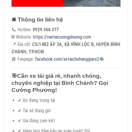
🛎
Thông tin liên hệ
📞 Hotline:
0929.366.377
🌐 Website:
https://vantaicuongphuong.com
📍 Địa chỉ:
C5/14B2 ẤP 3A, XÃ VĨNH LỘC B, HUYỆN BÌNH
CHÁNH, TP.HCM
📘 Fanpage:
facebook.com/xetaichohanggiare24h
🎯
Cần xe tải giá rẻ, nhanh chóng,
chuyên nghiệp tại Bình Chánh? Gọi
Cường Phương!
✔ Xe đúng trọng tải
✔ Tài xế đúng giờ
✔ Giá đúng cam kết
✔ Hàng hóa đảm bảo an toàn tuyệt đối