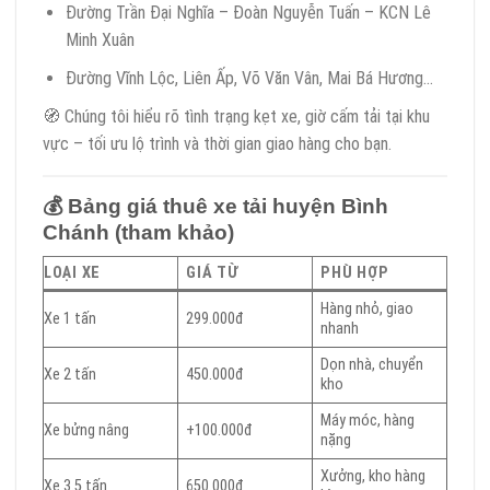
Đường Trần Đại Nghĩa – Đoàn Nguyễn Tuấn – KCN Lê
Minh Xuân
Đường Vĩnh Lộc, Liên Ấp, Võ Văn Vân, Mai Bá Hương…
🧭 Chúng tôi hiểu rõ tình trạng kẹt xe, giờ cấm tải tại khu
vực – tối ưu lộ trình và thời gian giao hàng cho bạn.
💰
Bảng giá thuê xe tải huyện Bình
Chánh (tham khảo)
LOẠI XE
GIÁ TỪ
PHÙ HỢP
Hàng nhỏ, giao
Xe 1 tấn
299.000đ
nhanh
Dọn nhà, chuyển
Xe 2 tấn
450.000đ
kho
Máy móc, hàng
Xe bửng nâng
+100.000đ
nặng
Xưởng, kho hàng
Xe 3.5 tấn
650.000đ