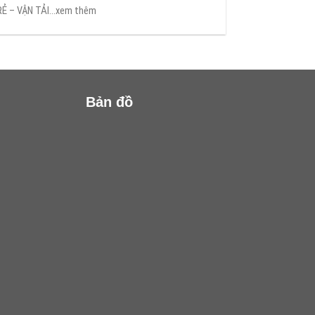
RẺ – VẬN TẢI...xem thêm
Bản đồ