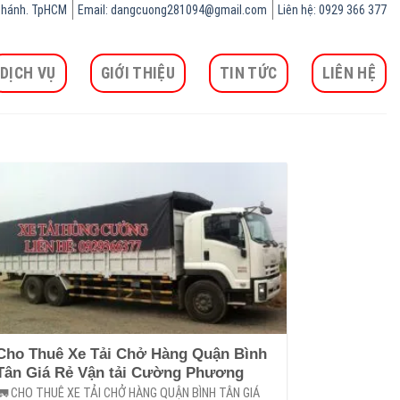
h Chánh. TpHCM
Email: dangcuong281094@gmail.com
Liên hệ: 0929 366 377
DỊCH VỤ
GIỚI THIỆU
TIN TỨC
LIÊN HỆ
Cho Thuê Xe Tải Chở Hàng Quận Bình
Tân Giá Rẻ Vận tải Cường Phương
🚛 CHO THUÊ XE TẢI CHỞ HÀNG QUẬN BÌNH TÂN GIÁ