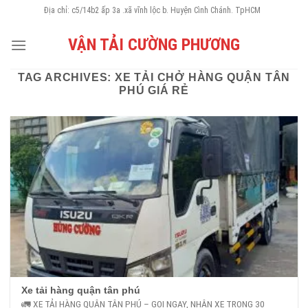
Skip
Địa chỉ: c5/14b2 ấp 3a .xã vĩnh lộc b. Huyện Cình Chánh. TpHCM
to
VẬN TẢI CƯỜNG PHƯƠNG
content
TAG ARCHIVES:
XE TẢI CHỞ HÀNG QUẬN TÂN
PHÚ GIÁ RẺ
Xe tải hàng quận tân phú
🚛 XE TẢI HÀNG QUẬN TÂN PHÚ – GỌI NGAY, NHẬN XE TRONG 30