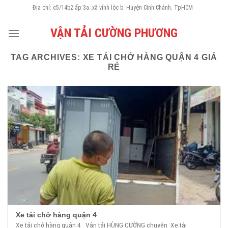
Skip
Địa chỉ: c5/14b2 ấp 3a .xã vĩnh lộc b. Huyện Cình Chánh. TpHCM
to
VẬN TẢI CƯỜNG PHƯƠNG
content
TAG ARCHIVES:
XE TẢI CHỞ HÀNG QUẬN 4 GIÁ
RẺ
Xe tải chở hàng quận 4
Xe tải chở hàng quận 4 Vận tải HÙNG CƯỜNG chuyên Xe tải