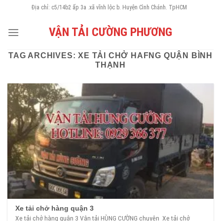
Skip
Địa chỉ: c5/14b2 ấp 3a .xã vĩnh lộc b. Huyện Cình Chánh. TpHCM
to
VẬN TẢI CƯỜNG PHƯƠNG
content
TAG ARCHIVES:
XE TẢI CHỞ HAFNG QUẬN BÌNH
THẠNH
Xe tải chở hàng quận 3
Xe tải chở hàng quận 3 Vận tải HÙNG CƯỜNG chuyên Xe tải chở