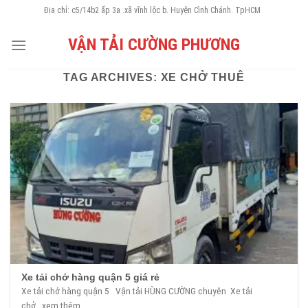
Skip
Địa chỉ: c5/14b2 ấp 3a .xã vĩnh lộc b. Huyện Cình Chánh. TpHCM
to
VẬN TẢI CƯỜNG PHƯƠNG
content
TAG ARCHIVES:
XE CHỞ THUÊ
Xe tải chở hàng quận 5 giá rẻ
Xe tải chở hàng quận 5 Vận tải HÙNG CƯỜNG chuyên Xe tải
chở...xem thêm